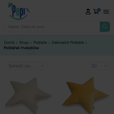
0
Hledat:
Deka do auta
Domů
Shop
Polštáře
Dekorační Polštáře
Polštářek Hvězdička