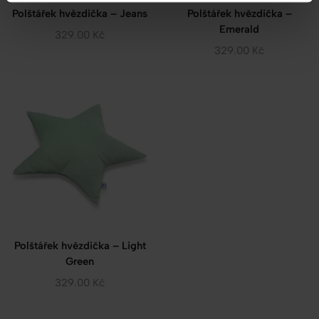
Polštářek hvězdička – Jeans
Polštářek hvězdička –
Emerald
329.00
Kč
329.00
Kč
Polštářek hvězdička – Light
Green
329.00
Kč