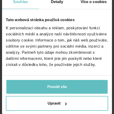
Souhlas
Detaily
Více o cookies
Tato webová stránka používá cookies
K personalizaci obsahu a reklam, poskytování funkcí
sociálních médií a analýze naší návštěvnosti využíváme
Polštář HVĚZDIČKA s
Polštářek hvězdička – Dark
soubory cookie. Informace o tom, jak náš web používáte,
plyšem Grey
Green
sdílíme se svými partnery pro sociální média, inzerci a
364.00
Kč
329.00
Kč
analýzy. Partneři tyto údaje mohou zkombinovat s
dalšími informacemi, které jste jim poskytli nebo které
získali v důsledku toho, že používáte jejich služby.
Povolit vše
Upravit