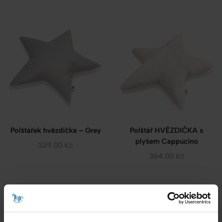
Polštářek hvězdička – Grey
Polštář HVĚZDIČKA s
plyšem Cappucino
329.00
Kč
364.00
Kč