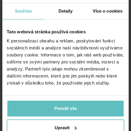
Blue
Leaf
Souhlas
Detaily
Více o cookies
565.00
Kč
508.50
Kč
565.00
Kč
508.50
Kč
Tato webová stránka používá cookies
SALE -10%
SALE -10%
K personalizaci obsahu a reklam, poskytování funkcí
sociálních médií a analýze naší návštěvnosti využíváme
soubory cookie. Informace o tom, jak náš web používáte,
sdílíme se svými partnery pro sociální média, inzerci a
analýzy. Partneři tyto údaje mohou zkombinovat s
dalšími informacemi, které jste jim poskytli nebo které
získali v důsledku toho, že používáte jejich služby.
Městská taška A4 – Zahara
Městská taška A4 – Golden
Tribal
Flowers
Povolit vše
565.00
Kč
508.50
Kč
565.00
Kč
508.50
Kč
Upravit