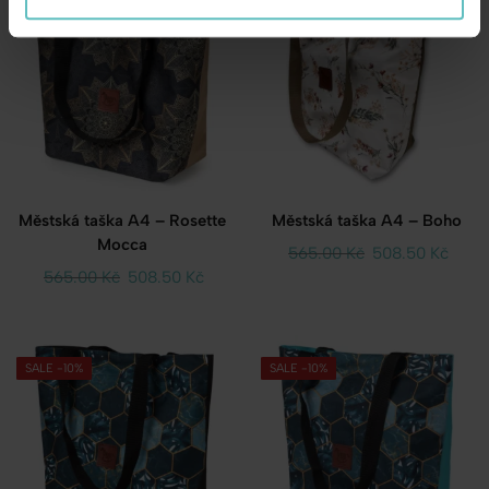
SALE -10%
SALE -10%
Městská taška A4 – Rosette
Městská taška A4 – Boho
Mocca
565.00
Kč
508.50
Kč
565.00
Kč
508.50
Kč
SALE -10%
SALE -10%