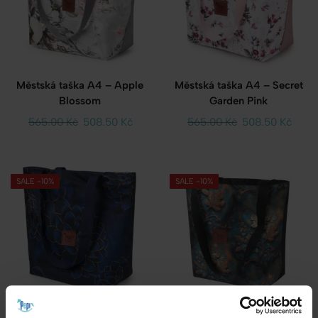
Městská taška A4 – Apple
Městská taška A4 – Secret
Blossom
Garden Pink
565.00
Kč
508.50
Kč
565.00
Kč
508.50
Kč
SALE -10%
SALE -10%
Městská taška A4 – Peony
Městská taška A4 – Gold