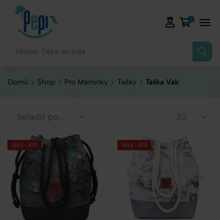
0
Hledat:
Deka do auta
Domů
Shop
Pro Maminky
Tašky
Taška Vak
SALE -10%
SALE -10%