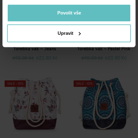
Povolit vše
Upravit
Torebka vak – Jeans
Torebka vak – Pastel Pink
692.00
Kč
622.80
Kč
692.00
Kč
622.80
Kč
SALE -10%
SALE -10%