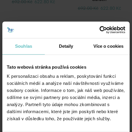
692.00
Kč
622.80
Kč
692.00
Kč
622.80
Kč
SALE -10%
SALE -10%
Souhlas
Detaily
Více o cookies
Tato webová stránka používá cookies
K personalizaci obsahu a reklam, poskytování funkcí
sociálních médií a analýze naší návštěvnosti využíváme
Torebka vak – Peony Black
Torebka vak – Navy Blue
soubory cookie. Informace o tom, jak náš web používáte,
sdílíme se svými partnery pro sociální média, inzerci a
692.00
Kč
622.80
Kč
692.00
Kč
622.80
Kč
analýzy. Partneři tyto údaje mohou zkombinovat s
dalšími informacemi, které jste jim poskytli nebo které
získali v důsledku toho, že používáte jejich služby.
SALE -10%
SALE -10%