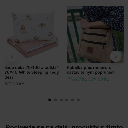
Sada deka 75×100 a polštář
Kabelka přes rameno s
30×40 White Sleeping Tedy
nastavitelným popruhem
Bear
776.67
Kč
699.00
Kč
507.00
Kč
Podívejte se na další produkty s tímto