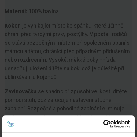
Materiál:
100% bavlna
Kokon
je vynikající místo ke spánku, které účinně
chrání před tvrdými prvky postýlky. V posteli rodičů
se stává bezpečným místem při společném spaní s
mámou a tátou, chránící před případným přidušením
nebo rozdrcením. Vysoké, měkké boky hnízda
usnadňují uložení dítěte na bok, což je důležité při
ublinkávání u kojenců.
Zavinovačka
se snadno přizpůsobí velikosti dítěte
pomocí stuh, což zaručuje nastavení stupně
zabalení. Bezpečné a pohodlné zapínání eliminuje
tvrdou sponu nebo suchý zip, které by mohly
podráždit citlivou dětskou pokožku. Navíc
zavinovačka usnadňuje krmení a nošení dítěte a po