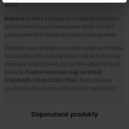
dítěte.
Matrace
je lehká a prodyšná, usnadňuje udržování
čistoty kokonu bez nutnosti praní. Může být také
použita jako další vložka do kočárku nebo gondoly.
Všechny naše výrobky jsou ručně vyráběny v Polsku,
což zaručuje péči o každý detail v každé fázi výroby.
Jsou bez tvrdých prvků, což je činí bezpečnými pro
kojence.
Použité materiály mají certifikát
STANDARD 100 by OEKO-TEX®
, který zaručuje
vysokou kvalitu a šetrnost k pokožce nejmenších.
Doporučené produkty