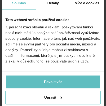
Souhlas
Detaily
Více o cookies
rozepnutí může sloužit jako deka nebo hrací
podložka. Ideální k zabalení, přebalování, krmení a
hraní.
Tato webová stránka používá cookies
K personalizaci obsahu a reklam, poskytování funkcí
Protichvěcí oboustranný polštář Motýlek
podpírá
sociálních médií a analýze naší návštěvnosti využíváme
hlavičku dítěte během cestování, zabraňuje
soubory cookie. Informace o tom, jak náš web používáte,
nekontrolovanému kývání ze strany na stranu a
sdílíme se svými partnery pro sociální média, inzerci a
chrání citlivou krční páteř dítěte.
analýzy. Partneři tyto údaje mohou zkombinovat s
dalšími informacemi, které jste jim poskytli nebo které
Plochý polštář
pro nejmenší je vyplněn
získali v důsledku toho, že používáte jejich služby.
antialergickým, prodyšným silikonovým chmýřím s
ventilačními kanálky, což umožňuje polštáři volně
dýchat a chrání dětskou pokožku před pocením.
Povolit vše
Deka s výplní
poskytuje další vrstvu tepla v
chladnějších dnech díky antialergické výplni, která
Upravit
zajišťuje správnou termoregulaci a klidný spánek