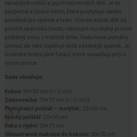
náročných rodičů a jejich nejmenších dětí. Je to
bezpečné a útulné místo, které poskytuje ideální
prostředí pro spánek a hraní. Ochrání každé dítě od
prvních okamžiků života, nabízející mu útulný prostor
podobný tomu v matčině břiše. Sada nejen pomáhá
usnout, ale také zajišťuje delší a klidnější spánek. Je
to ideální řešení plné funkcí, které usnadňují péči o
novorozence.
Sada obsahuje:
Kokon
: 95×55 cm (+/-2 cm)
Zavinovačka
: 75×75 cm (+/-2 cm))
Protichvěcí polštář – motýlek:
25×30 cm
Plochý polštář
: 25×35 cm
Deka s výplní:
55×75 cm
Oboustranná matrace do kokonu:
30×70 cm