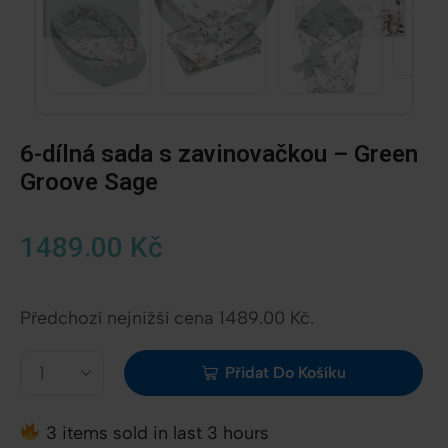
vi
6-dílná sada s zavinovačkou – Green
Groove Sage
1489.00
Kč
Předchozí nejnižší cena
1489.00
Kč
.
Přidat Do Košíku
3 items sold in last 3 hours