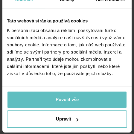
bavlny – Pink
bavlny – Grey
735.00
Kč
735.00
Kč
Tato webová stránka používá cookies
K personalizaci obsahu a reklam, poskytování funkcí
sociálních médií a analýze naší návštěvnosti využíváme
soubory cookie. Informace o tom, jak náš web používáte,
sdílíme se svými partnery pro sociální média, inzerci a
analýzy. Partneři tyto údaje mohou zkombinovat s
dalšími informacemi, které jste jim poskytli nebo které
získali v důsledku toho, že používáte jejich služby.
Oboustranná deka 75×100 z
minky fleecu a waflové
Povolit vše
bavlny – Midnight Blue
735.00
Kč
Upravit