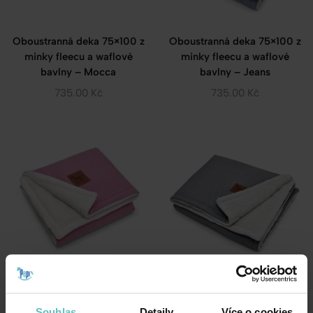
Oboustranná deka 75×100 z
Oboustranná deka 75×100 z
minky fleecu a waflové
minky fleecu a waflové
bavlny – Mocca
bavlny – Jeans
735.00
Kč
735.00
Kč
Oboustranná deka 75×100 z
Oboustranná deka 75×100 z
minky fleecu a waflové
minky fleecu a waflové
Souhlas
Detaily
Více o cookies