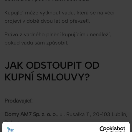
Kupující může vytknout vadu, která se na věci
projeví v době dvou let od převzetí.
Právo z vadného plnění kupujícímu nenáleží,
pokud vadu sám způsobil.
JAK ODSTOUPIT OD
KUPNÍ SMLOUVY?
Prodávající:
Domy AM7 Sp. z. o. o.
, ul. Rusałka 11, 20-103 Lublin,
Polska
e-mail: kontakt@pepi-kids.cz