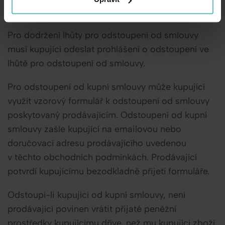
popsány v obchodním řádu.
Pro dodržení lhůty pro odstoupení od smlouvy
musí kupující odeslat prohlášení o odstoupení ve
lhůtě pro odstoupení od smlouvy.
Pro odstoupení od kupní smlouvy může kupující
využít vzorový formulář k odstoupení od smlouvy
poskytovaný prodávajícím. Odstoupení od kupní
smlouvy zašle kupující na emailovou nebo
doručovací adresu prodávajícího uvedenou
v těchto obchodních podmínkách. Prodávající
potvrdí kupujícímu bezodkladně přijetí formuláře.
Odstoupí-li kupující od kupní smlouvy, není
prodávající povinen vrátit přijaté peněžní
prostředky kupujícímu dříve, než mu kupující zboží