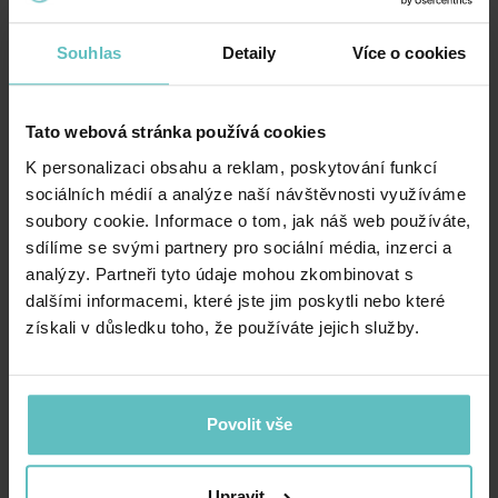
Zboží lze bez jakéhokoliv důvodu vrátit do 14 dnů
Souhlas
Detaily
Více o cookies
od jeho doručení – viz obchodní podmínky.
Místo a způsob uplatnění odstoupení od kupní
Tato webová stránka používá cookies
smlouvy:
K personalizaci obsahu a reklam, poskytování funkcí
sociálních médií a analýze naší návštěvnosti využíváme
Zboží můžete zaslat na následující adresu:
Domy
soubory cookie. Informace o tom, jak náš web používáte,
AM7 Sp. z. o. o.
, ul. Rusałka 11, 20-103 Lublin,
sdílíme se svými partnery pro sociální média, inzerci a
Polska.
analýzy. Partneři tyto údaje mohou zkombinovat s
dalšími informacemi, které jste jim poskytli nebo které
K zásilce přidejte doklad o nákupu vráceného
získali v důsledku toho, že používáte jejich služby.
zboží v našem e-shopu a vyplněný formulář
Odstoupení od kupní smlouvy.
Povolit vše
Podmínky odstoupení od smlouvy
Podmínky pro odstoupení od smlouvy jsou
Upravit