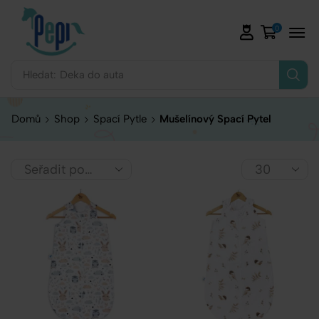
0
Hledat:
Deka do auta
Domů
Shop
Spací Pytle
Mušelínový Spací Pytel