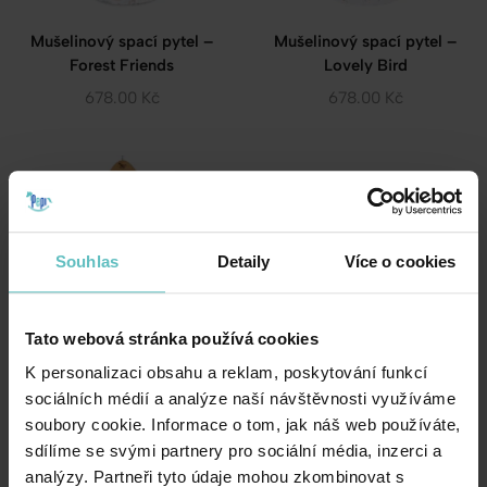
Mušelinový spací pytel –
Mušelinový spací pytel –
Forest Friends
Lovely Bird
678.00
Kč
678.00
Kč
Souhlas
Detaily
Více o cookies
Tato webová stránka používá cookies
K personalizaci obsahu a reklam, poskytování funkcí
Mušelinový spací pytel –
sociálních médií a analýze naší návštěvnosti využíváme
Summer Wind
soubory cookie. Informace o tom, jak náš web používáte,
sdílíme se svými partnery pro sociální média, inzerci a
678.00
Kč
analýzy. Partneři tyto údaje mohou zkombinovat s