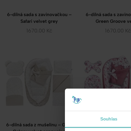
6-dílná sada s zavinovačkou –
6-dílná sada s zavin
Safari velvet grey
Green Groove ve
1670.00
Kč
1670.00
Kč
Souhlas
6-dílná sada z mušelínu – Gold
6-dílná sada s zavin