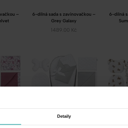
ovačkou –
6-dílná sada s zavinovačkou –
6-dílná 
lvet
Grey Galaxy
Sum
1489.00
Kč
Detaily
ovačkou –
6-dílná sada s zavinovačkou –
6-díln