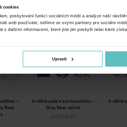
old rosa
Grey Galaxy velvet
volá
á cookies
1670.00
Kč
klam, poskytování funkcí sociálních médií a analýze naší návšt
 náš web používáte, sdílíme se svými partnery pro sociální média
 s dalšími informacemi, které jste jim poskytli nebo které získa
Upravit
ovačkou –
6-dílná sada s zavinovačkou –
6-dílná 
dy Bear
Blue Bear velvet
sa
1670.00
Kč