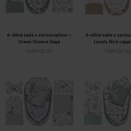
6-dílná sada s zavinovačkou –
6-dílná sada s zavin
Green Groove Sage
Lovely Bird capp
1489.00
Kč
1489.00
K