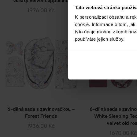
Galaxy velvet cappucino
Hummingbird velvet 
Tato webová stránka použív
1976.00
Kč
1670.00
Kč
K personalizaci obsahu a re
cookie. Informace o tom, jak
tyto údaje mohou zkombinovat
používáte jejich služby.
6-dílná sada s zavinovačkou –
6-dílná sada s zavin
Forest Friends
White Sleeping Te
velvet old ro
1936.00
Kč
1670.00
Kč