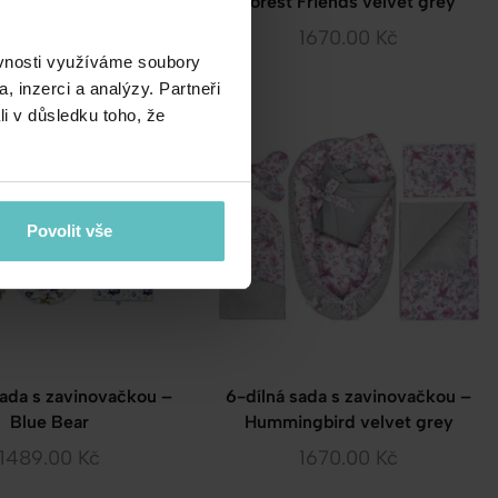
nky – Sweet Teddy
Forest Friends velvet grey
2655.00
Kč
1670.00
Kč
ěvnosti využíváme soubory
, inzerci a analýzy. Partneři
li v důsledku toho, že
Povolit vše
sada s zavinovačkou –
6-dílná sada s zavinovačkou –
Blue Bear
Hummingbird velvet grey
1489.00
Kč
1670.00
Kč