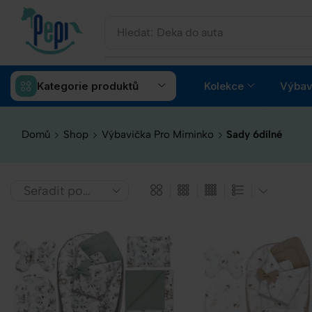
Hledat:
Deka do auta
Kategorie produktů
Kolekce
Výbav
Domů
Shop
Výbavička Pro Miminko
Sady 6dílné