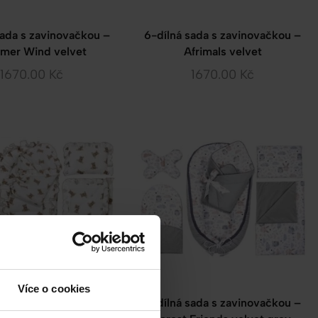
sada s zavinovačkou –
6-dílná sada s zavinovačkou –
mer Wind velvet
Afrimals velvet
1670.00
Kč
1670.00
Kč
Více o cookies
á sada z mušelínu s
6-dílná sada s zavinovačkou –