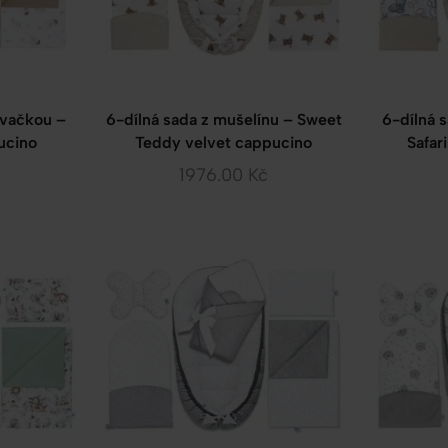
ovačkou –
6-dílná sada z mušelínu – Sweet
6-dílná 
ucino
Teddy velvet cappucino
Safar
č
1976.00
Kč