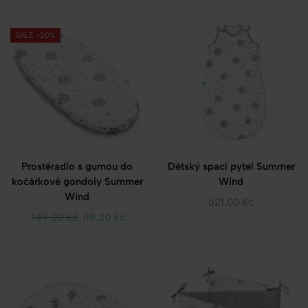
SALE -20%
Prostěradlo s gumou do
Dětský spací pytel Summer
kočárkové gondoly Summer
Wind
Wind
621.00
Kč
149.00
Kč
119.20
Kč