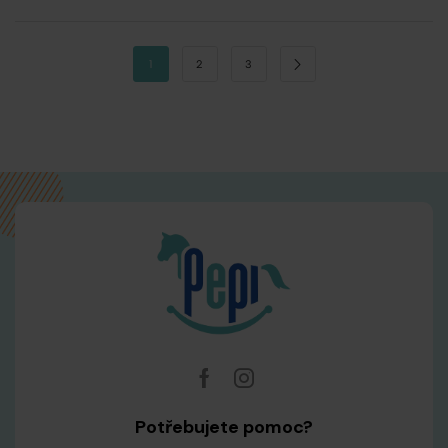
1
2
3
Potřebujete pomoc?