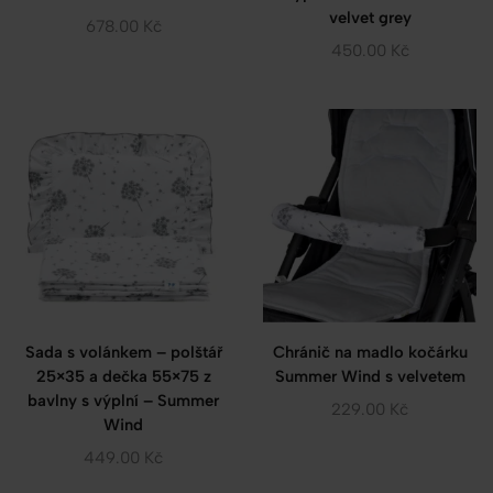
velvet grey
678.00
Kč
450.00
Kč
Sada s volánkem – polštář
Chránič na madlo kočárku
25×35 a dečka 55×75 z
Summer Wind s velvetem
bavlny s výplní – Summer
229.00
Kč
Wind
449.00
Kč