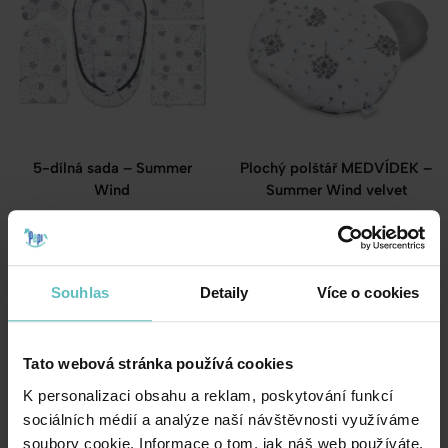
5-dílná sada – Summer
Plochý polštář MEDVÍDEK –
Wind
Summer Wind velvet
955.00
Kč
420.00
Kč
Souhlas
Detaily
Více o cookies
Tato webová stránka používá cookies
K personalizaci obsahu a reklam, poskytování funkcí
sociálních médií a analýze naší návštěvnosti využíváme
soubory cookie. Informace o tom, jak náš web používáte,