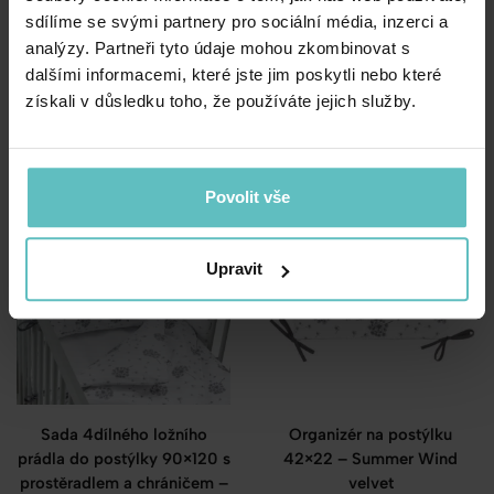
sdílíme se svými partnery pro sociální média, inzerci a
analýzy. Partneři tyto údaje mohou zkombinovat s
Organizér na postýlku
Oboustranný dětský kokon
dalšími informacemi, které jste jim poskytli nebo které
52×52 -Summer Wind
– Summer Wind
velvet
získali v důsledku toho, že používáte jejich služby.
835.00
Kč
678.00
Kč
Povolit vše
Upravit
Sada 4dílného ložního
Organizér na postýlku
prádla do postýlky 90×120 s
42×22 – Summer Wind
prostěradlem a chráničem –
velvet