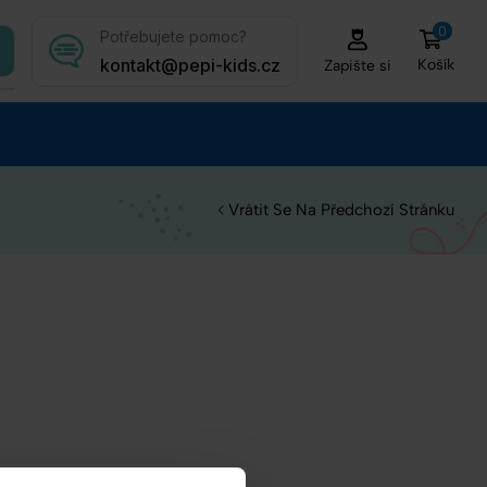
0
Potřebujete pomoc?
kontakt@pepi-kids.cz
Košík
Zapište si
Vrátit Se Na Předchozí Stránku