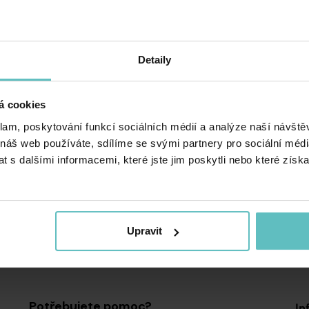
ck your spelling or search again with less specific te
Detaily
Návrat Do Obchodu
á cookies
klam, poskytování funkcí sociálních médií a analýze naší návšt
 náš web používáte, sdílíme se svými partnery pro sociální média
 s dalšími informacemi, které jste jim poskytli nebo které získa
Upravit
Potřebujete pomoc?
In