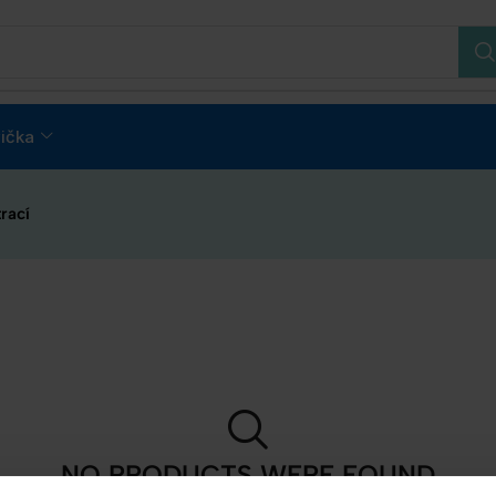
ička
rací
NO PRODUCTS WERE FOUND