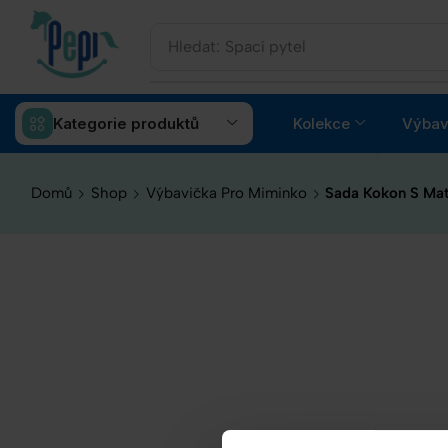
Hledat:
Spací pytel
Kategorie produktů
Kolekce
Výbav
Domů
Shop
Výbavička Pro Miminko
Sada Kokon S Mat