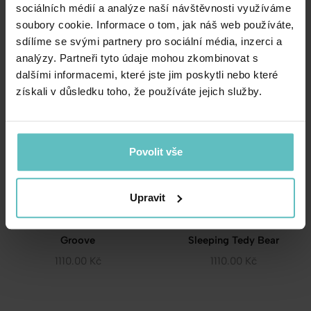
sociálních médií a analýze naší návštěvnosti využíváme
Friends
Hummingbird
soubory cookie. Informace o tom, jak náš web používáte,
1110.00
Kč
1110.00
Kč
sdílíme se svými partnery pro sociální média, inzerci a
analýzy. Partneři tyto údaje mohou zkombinovat s
dalšími informacemi, které jste jim poskytli nebo které
získali v důsledku toho, že používáte jejich služby.
Povolit vše
Upravit
Pikniková deka – Green
Pikniková deka – White
Groove
Sleeping Tedy Bear
1110.00
Kč
1110.00
Kč