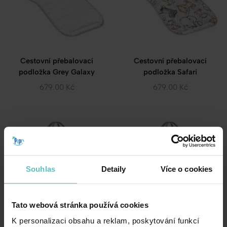
Cestovní přebalovací
Cestovní přebalovací
podložka Grey Galaxy
podložka Safari
679.00
Kč
679.00
Kč
Souhlas
Detaily
Více o cookies
Tato webová stránka používá cookies
K personalizaci obsahu a reklam, poskytování funkcí
Pikniková deka – Forest
Pikniková deka –