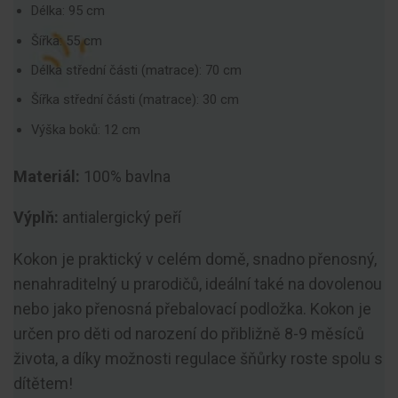
Délka: 95 cm
Šířka: 55 cm
Délka střední části (matrace): 70 cm
Šířka střední části (matrace): 30 cm
Výška boků: 12 cm
Materiál:
100% bavlna
Výplň:
antialergický peří
Kokon je praktický v celém domě, snadno přenosný,
nenahraditelný u prarodičů, ideální také na dovolenou
nebo jako přenosná přebalovací podložka. Kokon je
určen pro děti od narození do přibližně 8-9 měsíců
života, a díky možnosti regulace šňůrky roste spolu s
dítětem!