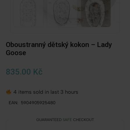
vi
Oboustranný dětský kokon – Lady
Goose
835.00
Kč
4 items sold in last 3 hours
EAN:
5904905925480
GUARANTEED
SAFE
CHECKOUT