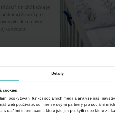
ří částí, z nichž každá je
šňůrkami (25 cm) pro
roveň plní dekorativní
ojíku kouzlo.
ráběny v Polsku, což zaručuje péči o každý detail v každ
Detaily
 kojence.
Použité materiály mají certifikát STANDARD
žce nejmenších.
á cookies
klam, poskytování funkcí sociálních médií a analýze naší návšt
 náš web používáte, sdílíme se svými partnery pro sociální média
 s dalšími informacemi, které jste jim poskytli nebo které získa