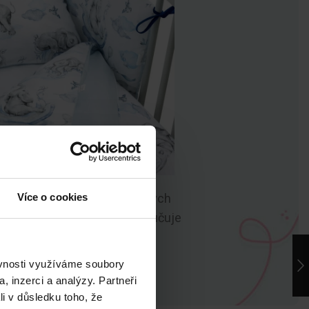
é fázi výroby. Jsou bez tvrdých
Více o cookies
 100 by OEKO-TEX®
, který zaručuje
ěvnosti využíváme soubory
, inzerci a analýzy. Partneři
li v důsledku toho, že