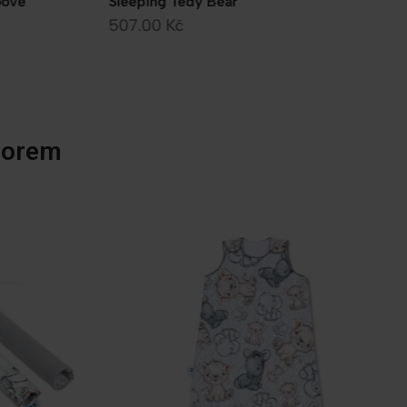
popruhem
776.67
Kč
699.00
Kč
vzorem