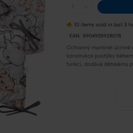
10 items sold in last 3 h
EAN:
5904905928078
Ochranný mantinel účinně 
konstrukce postýlky během 
funkci, dodává dětskému p