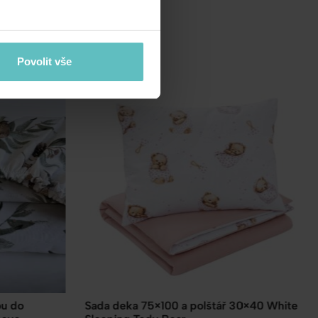
Povolit vše
30×40 White
Kabelka přes rameno s nastavitelným