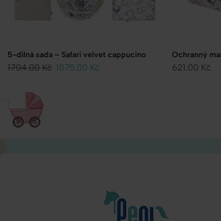
Ochranný mantinel do postýlky – Safari
Vložka do koč
Safari velvet
621.00
Kč
940.00
Kč