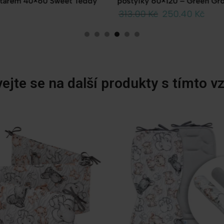
120 – Green Groove
Sleeping Tedy Bear
250.40
Kč
507.00
Kč
ejte se na další produkty s tímto 