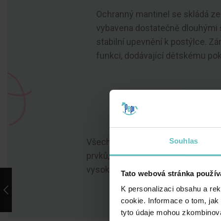
Ochranný mantinel se skládá ze t
vybavena dostatečně dlouhými 
stabilní upevnění k postýlce. Zá
funkci, dodávající dětskému pok
Všechny naše výrobky jsou ručně vy
Souhlas
prvků, což je činí bezpečnými pro
vysokou kvalitu a šetrnost k poko
Tato webová stránka použív
K personalizaci obsahu a re
cookie. Informace o tom, jak
tyto údaje mohou zkombinovat