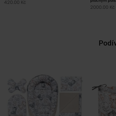
plochým polštářem 40×60 Sweet Teddy
postýlky 60×
2000.00
Kč
313.00
Kč
Podív