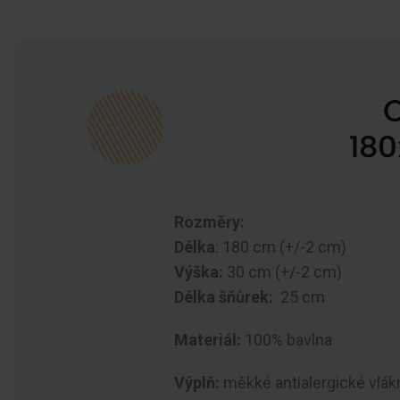
O
180
Rozměry:
Délka
: 180 cm (+/-2 cm)
Výška:
30 cm (+/-2 cm)
Délka šňůrek:
25 cm
Materiál:
100% bavlna
Výplň:
měkké antialergické vlá