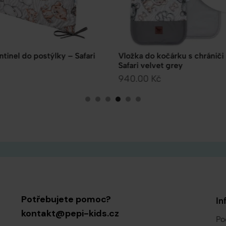
árku s chrániči na pásy –
Dětský spací pytel Safari
 grey
621.00
Kč
Potřebujete pomoc?
In
kontakt@pepi-kids.cz
Po