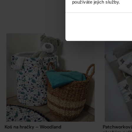
používáte jejich služby.
Patchworková přikrývka 100×140 s
Bavlněné pro