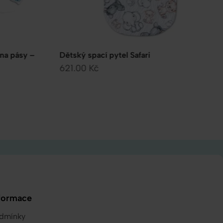
Ochranný mantinel do postýlky – Safari
velvet cappucino
735.00
Kč
formace
dmínky