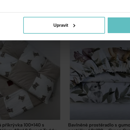
Doporučené produkty
Upravit
stěradlo s gumou do
Sada deka 75×100 a polštář 