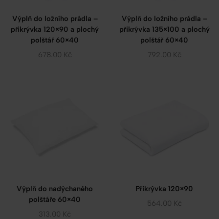
Výplň do ložního prádla –
Výplň do ložního prádla –
přikrývka 120×90 a plochý
přikrývka 135×100 a plochý
polštář 60×40
polštář 60×40
678.00
Kč
792.00
Kč
Výplň do nadýchaného
Přikrývka 120×90
polštáře 60×40
564.00
Kč
313.00
Kč