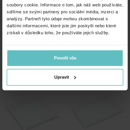
soubory cookie. Informace o tom, jak náš web používáte,
sdílíme se svými partnery pro sociální média, inzerci a
analýzy. Partneři tyto údaje mohou zkombinovat s
dalšími informacemi, které jste jim poskytli nebo které
získali v důsledku toho, že používáte jejich služby.
Výplň do ložního prádla –
Výplň do nadýchaného
přikrývka 135×100 a
polštáře 40×40
Povolit vše
nadýchaný polštář 40×40
184.00
Kč
792.00
Kč
Upravit