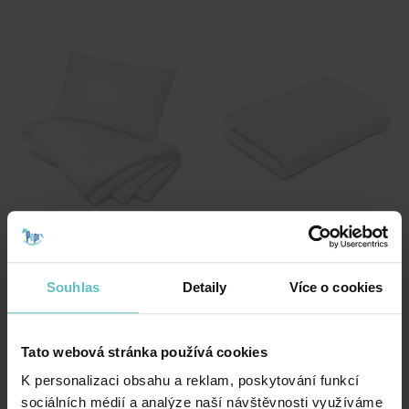
Výplň do ložního prádla –
Přikrývka 135×100
přikrývka 120×90 a
678.00
Kč
nadýchaný polštář 40×40
Souhlas
Detaily
Více o cookies
678.00
Kč
Tato webová stránka používá cookies
K personalizaci obsahu a reklam, poskytování funkcí
sociálních médií a analýze naší návštěvnosti využíváme