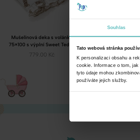
Souhlas
Mušelínová deka s volánky
Mušelínová deka s 
75×100 s výplní Sweet Teddy
75×100 s výplní Gol
Tato webová stránka použív
779.00
Kč
779.00
Kč
K personalizaci obsahu a re
cookie. Informace o tom, jak
tyto údaje mohou zkombinovat
používáte jejich služby.