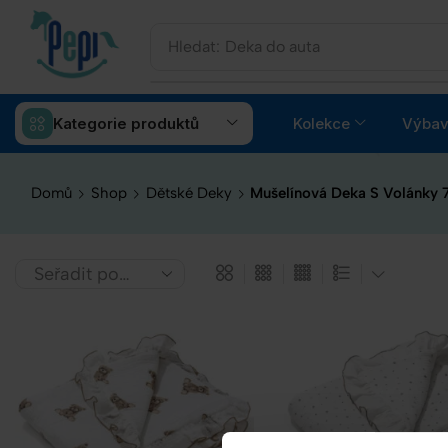
Hledat:
Deka do auta
Kategorie produktů
Kolekce
Výbav
Domů
Shop
Dětské Deky
Mušelínová Deka S Volánky 