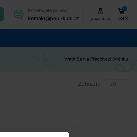
0
Potřebujete pomoc?
kontakt@pepi-kids.cz
Košík
Zapište si
Vrátit Se Na Předchozí Stránku
Zobrazit