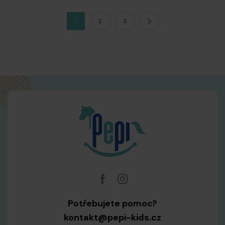
1
2
3
Potřebujete pomoc?
kontakt@pepi-kids.cz