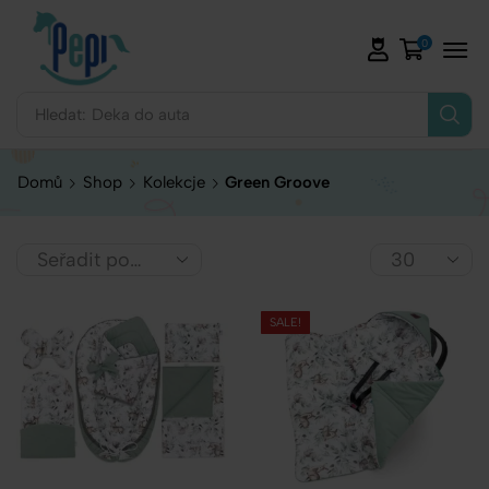
0
Hledat:
Deka do auta
Domů
Shop
Kolekcje
Green Groove
SALE!