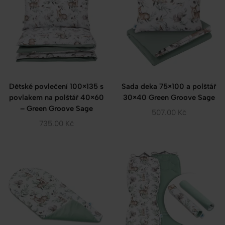
Dětské povlečení 100×135 s
Sada deka 75×100 a polštář
povlakem na polštář 40×60
30×40 Green Groove Sage
– Green Groove Sage
507.00
Kč
735.00
Kč