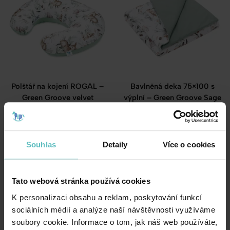
Polštář na kojení ROGAL –
Bavlněná deka 75×100 s
Green Groove velvet
výplní – Green Groove Sage
422.00
Kč
393.00
Kč
Souhlas
Detaily
Více o cookies
Tato webová stránka používá cookies
K personalizaci obsahu a reklam, poskytování funkcí
sociálních médií a analýze naší návštěvnosti využíváme
soubory cookie. Informace o tom, jak náš web používáte,