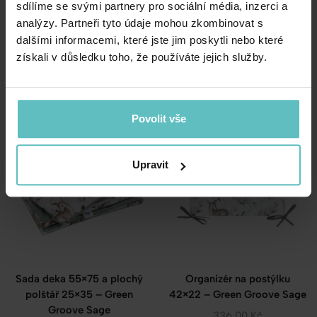
sdílíme se svými partnery pro sociální média, inzerci a
analýzy. Partneři tyto údaje mohou zkombinovat s
Bavlněný spací pytel s
Organizér na postýlku
dalšími informacemi, které jste jim poskytli nebo které
nohavicemi Green Groove
52×52 – Green Groove
získali v důsledku toho, že používáte jejich služby.
velvet
899.00
Kč
678.00
Kč
Povolit vše
Upravit
Sada deka 55×75 a plochý
Organizér na postýlku
polštář 25×35 – Green
42×22 – Green Groove Sage
Groove Sage
336.00
Kč