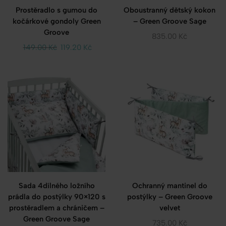
Prostěradlo s gumou do
Oboustranný dětský kokon
kočárkové gondoly Green
– Green Groove Sage
Groove
835.00
Kč
149.00
Kč
119.20
Kč
Sada 4dílného ložního
Ochranný mantinel do
prádla do postýlky 90×120 s
postýlky – Green Groove
prostěradlem a chráničem –
velvet
Green Groove Sage
735.00
Kč