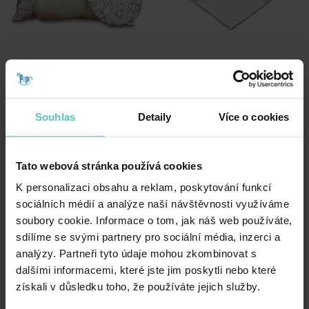
Sada 3 polštářů do stanu
Podložka do stanu TIPI –
TIPI – Safari
Grey Galaxy
959.00
Kč
539.00
Kč
Souhlas
Detaily
Více o cookies
Tato webová stránka používá cookies
K personalizaci obsahu a reklam, poskytování funkcí
sociálních médií a analýze naší návštěvnosti využíváme
soubory cookie. Informace o tom, jak náš web používáte,
sdílíme se svými partnery pro sociální média, inzerci a
analýzy. Partneři tyto údaje mohou zkombinovat s
dalšími informacemi, které jste jim poskytli nebo které
získali v důsledku toho, že používáte jejich služby.
Dětský stan TIPI Wigwam s
Dětský stan tipi Wigwam s