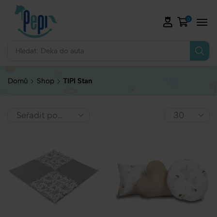
0
Hledat:
Deka do auta
Domů
Shop
TIPI Stan