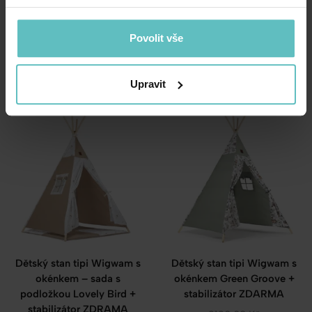
okénkem – sada s
okénkem – sada s
podložkou a 3 polštáři Grey
podložkou Grey Galaxy +
Galaxy + stabilizátor
stabilizátor ZDRAMA
Povolit vše
ZDARMA
2424.00
Kč
3159.00
Kč
Upravit
Dětský stan tipi Wigwam s
Dětský stan tipi Wigwam s
okénkem – sada s
okénkem Green Groove +
podložkou Lovely Bird +
stabilizátor ZDARMA
stabilizátor ZDRAMA