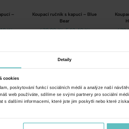
apucí –
Koupací ručník s kapucí – Blue
Koupac
Bear
H
.40
Kč
678.00
Kč
542.40
Kč
678.
SALE -20%
SALE -20%
Detaily
á cookies
klam, poskytování funkcí sociálních médií a analýze naší návšt
 náš web používáte, sdílíme se svými partnery pro sociální média
 s dalšími informacemi, které jste jim poskytli nebo které získa
ucí mocha
Koupací ručník s kapucí – White
Koupac