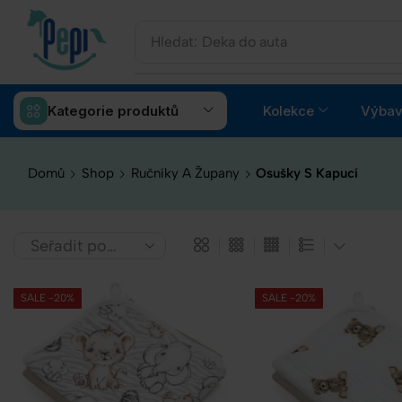
Hledat:
Deka do auta
Kategorie produktů
Kolekce
Výbav
Domů
Shop
Ručníky A Župany
Osušky S Kapucí
SALE -20%
SALE -20%