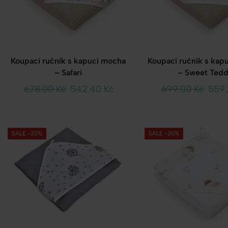
Koupací ručník s kapucí mocha
Koupací ručník s kap
– Safari
– Sweet Ted
678.00
Kč
542.40
Kč
699.00
Kč
559
SALE -20%
SALE -20%