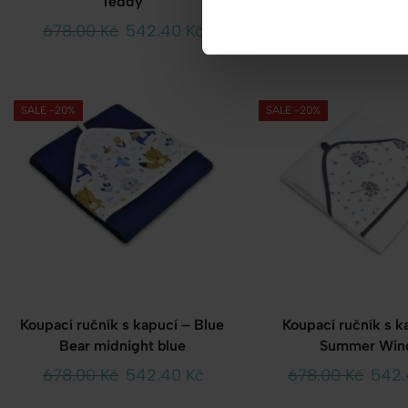
Teddy
– Sweet Ted
678.00
Kč
542.40
Kč
678.00
Kč
542
SALE -20%
SALE -20%
Koupací ručník s kapucí – Blue
Koupací ručník s k
Bear midnight blue
Summer Win
678.00
Kč
542.40
Kč
678.00
Kč
542