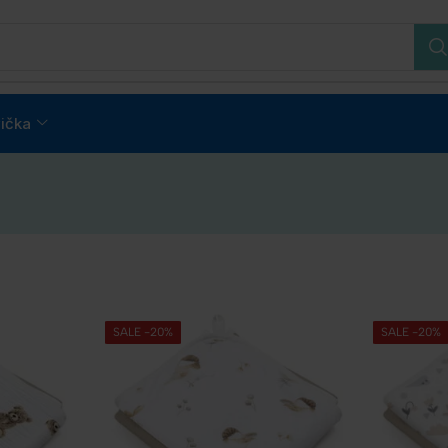
ička
SALE -20%
SALE -20%