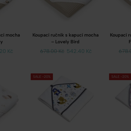
ucí mocha
Koupací ručník s kapucí mocha
Koupací r
dy
– Lovely Bird
F
.20
Kč
678.00
Kč
542.40
Kč
678.
SALE -20%
SALE -20%