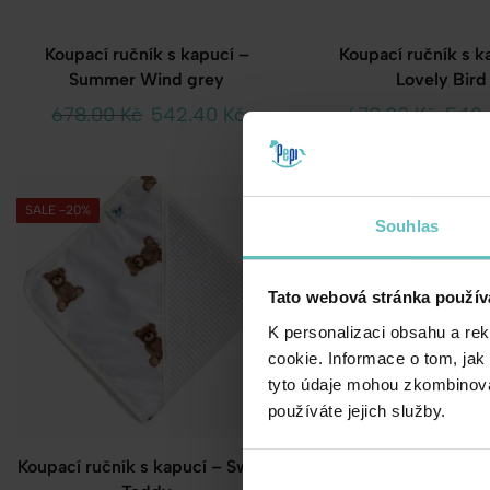
Koupací ručník s kapucí –
Koupací ručník s k
Summer Wind grey
Lovely Bird
678.00
Kč
542.40
Kč
678.00
Kč
542
SALE -20%
SALE -20%
Souhlas
Tato webová stránka použív
K personalizaci obsahu a re
cookie. Informace o tom, jak
tyto údaje mohou zkombinovat
používáte jejich služby.
Koupací ručník s kapucí – Sweet
Koupací ručník s kap