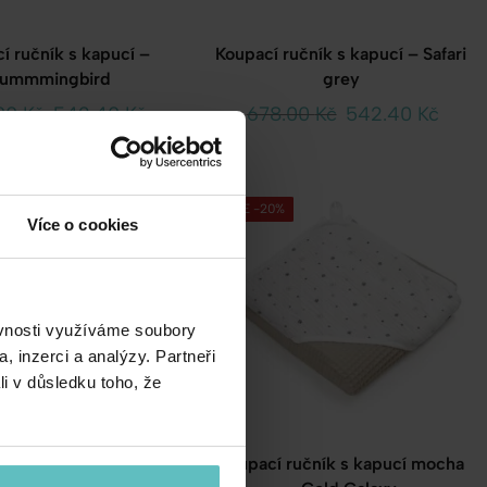
í ručník s kapucí –
Koupací ručník s kapucí – Safari
ummmingbird
grey
00
Kč
542.40
Kč
678.00
Kč
542.40
Kč
SALE -20%
Více o cookies
ěvnosti využíváme soubory
, inzerci a analýzy. Partneři
li v důsledku toho, že
í ručník s kapucí –
Koupací ručník s kapucí mocha