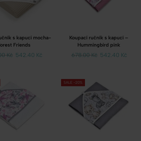
učník s kapucí mocha-
Koupací ručník s kapucí –
orest Friends
Hummingbird pink
00
Kč
542.40
Kč
678.00
Kč
542.40
Kč
SALE -20%