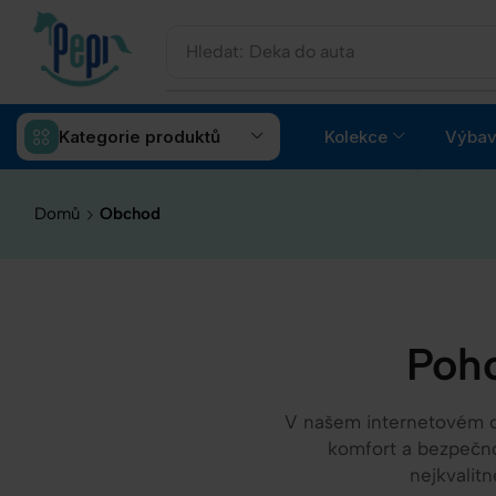
Hledat:
Deka do auta
Kategorie produktů
Kolekce
Výbav
Domů
Obchod
Poho
V našem internetovém ob
komfort a bezpečno
nejkvalit