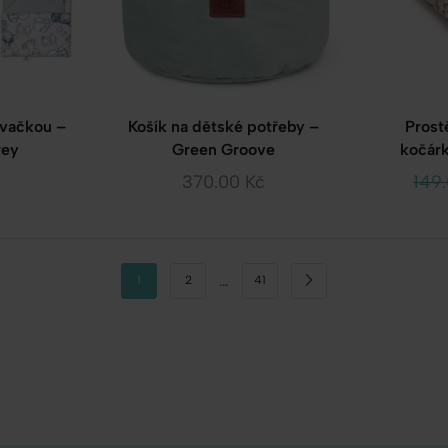
ovačkou –
Košík na dětské potřeby –
Prost
rey
Green Groove
kočárk
370.00
Kč
149
…
1
2
41