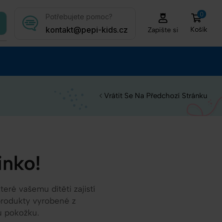
0
Potřebujete pomoc?
kontakt@pepi-kids.cz
Košík
Zapište si
Vrátit Se Na Předchozí Stránku
inko!
ré vašemu dítěti zajistí
produkty vyrobené z
u pokožku.