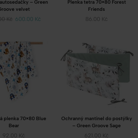
autosedačky – Green
Plenka tetra 70×80 Forest
Groove velvet
Friends
00
Kč
600.00
Kč
86.00
Kč
vá plenka 70×80 Blue
Ochranný mantinel do postýlky
Bear
– Green Groove Sage
92.00
Kč
621.00
Kč