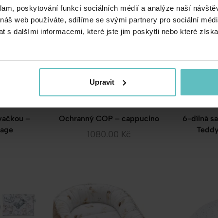
klam, poskytování funkcí sociálních médií a analýze naší návšt
 náš web používáte, sdílíme se svými partnery pro sociální média
 s dalšími informacemi, které jste jim poskytli nebo které získa
Upravit
vačkou –
Ochranný COP – cappucino
6-dílná s
Sage
Teddy
1080.00
Kč