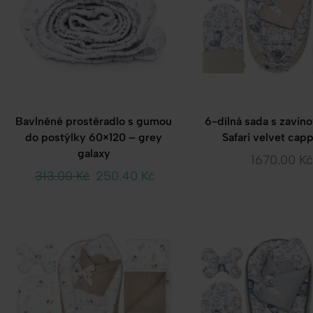
Bavlněné prostěradlo s gumou
6-dílná sada s zavin
do postýlky 60×120 – grey
Safari velvet cap
galaxy
1670.00
Kč
313.00
Kč
250.40
Kč