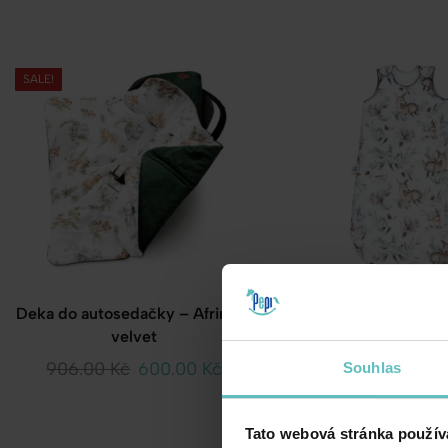
SALE!
Deka do autosedačky – Afrimals
Dětský spací pyte
velvet
Groove
906.00
Kč
600.00
Kč
621.00
Kč
Souhlas
Tato webová stránka použív