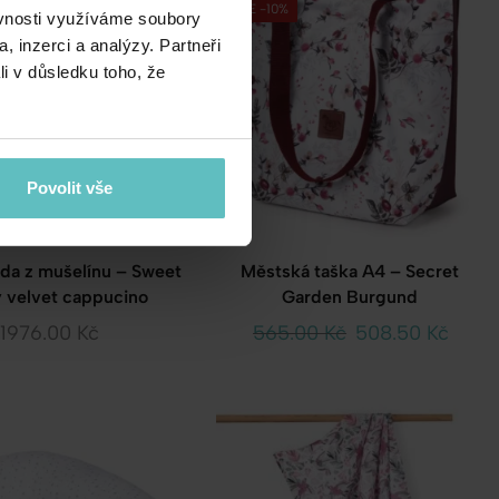
SALE -10%
ěvnosti využíváme soubory
, inzerci a analýzy. Partneři
li v důsledku toho, že
Povolit vše
ada z mušelínu – Sweet
Městská taška A4 – Secret
 velvet cappucino
Garden Burgund
1976.00
Kč
565.00
Kč
508.50
Kč