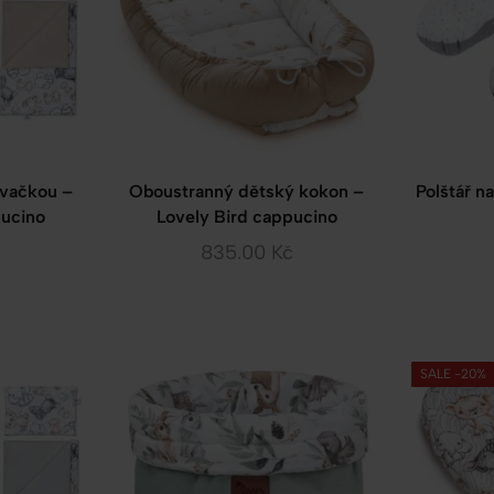
ovačkou –
Oboustranný dětský kokon –
Polštář n
pucino
Lovely Bird cappucino
835.00
Kč
SALE -20%