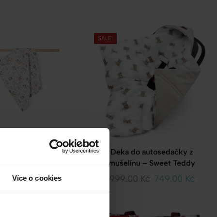
SALE!
á plenka 70×80 Forest
Deka do autosedačky z
Friends
mušelínu – Sweet Teddy
92.00
Kč
999.00
Kč
749.00
Kč
Více o cookies