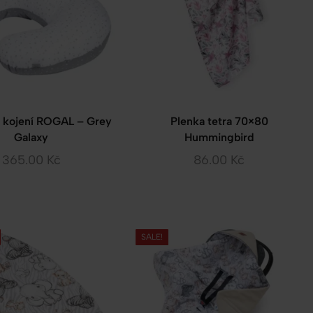
a kojení ROGAL – Grey
Plenka tetra 70×80
Galaxy
Hummingbird
365.00
Kč
86.00
Kč
SALE!