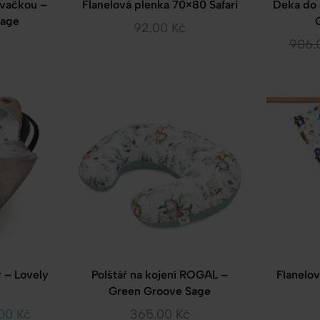
ovačkou –
Flanelová plenka 70×80 Safari
Deka do 
Sage
92.00
Kč
č
906.
 – Lovely
Polštář na kojení ROGAL –
Flanelo
Green Groove Sage
.00
Kč
365.00
Kč