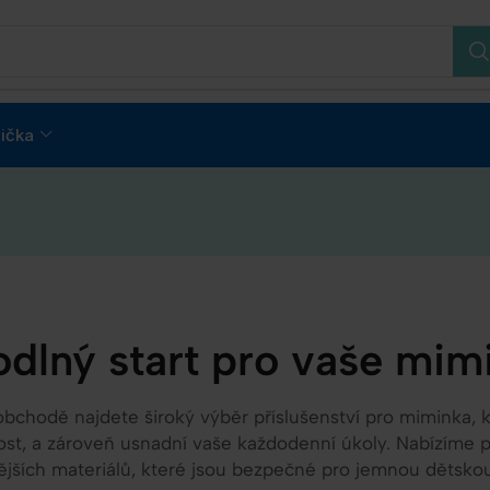
ička
dlný start pro vaše mim
chodě najdete široký výběr příslušenství pro miminka, kte
st, a zároveň usnadní vaše každodenní úkoly. Nabízíme 
nějších materiálů, které jsou bezpečné pro jemnou dětsko