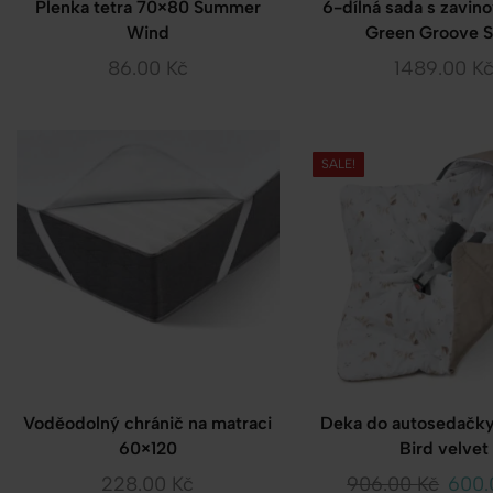
Plenka tetra 70×80 Summer
6-dílná sada s zavin
Wind
Green Groove 
86.00
Kč
1489.00
K
SALE!
Voděodolný chránič na matraci
Deka do autosedačky
60×120
Bird velvet
228.00
Kč
906.00
Kč
600