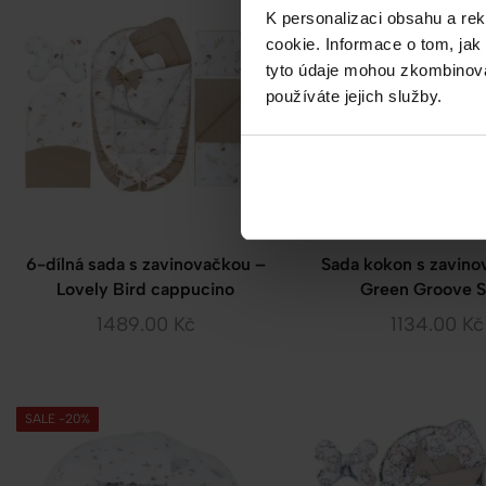
K personalizaci obsahu a re
cookie. Informace o tom, jak
tyto údaje mohou zkombinovat
používáte jejich služby.
6-dílná sada s zavinovačkou –
Sada kokon s zavino
Lovely Bird cappucino
Green Groove 
1489.00
Kč
1134.00
Kč
SALE -20%