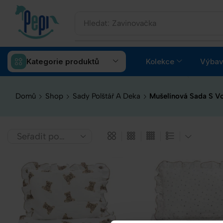
Hledat:
Zavinovačka
Kategorie produktů
Kolekce
Výbav
Domů
Shop
Sady Polštář A Deka
Mušelínová Sada S V