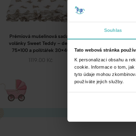
Souhlas
Prémiová mušelínová sada s
Prémiová mušelínov
volánky Sweet Teddy – deka
volánky Gold Galax
75×100 a polštářek 30×40
75×100 a polštáře
Tato webová stránka použív
1119.00
Kč
1119.00
Kč
K personalizaci obsahu a re
cookie. Informace o tom, jak
tyto údaje mohou zkombinovat
používáte jejich služby.