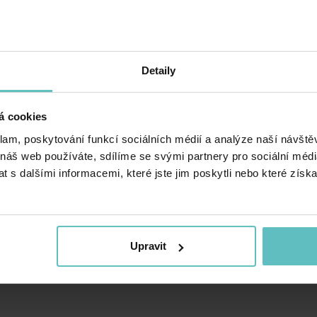
Detaily
á sada s
y – deka
k 30×40
á cookies
klam, poskytování funkcí sociálních médií a analýze naší návšt
 náš web používáte, sdílíme se svými partnery pro sociální média
 s dalšími informacemi, které jste jim poskytli nebo které získa
Upravit