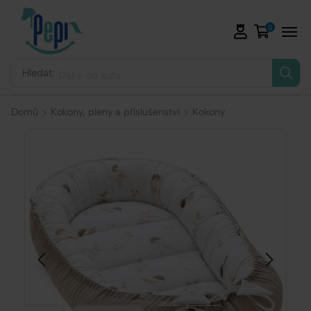
0
Hledat:
Deka do auta
Domů
Kokony, pleny a příslušenství
Kokony