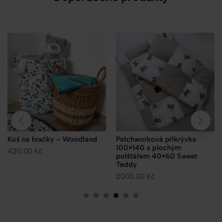
Koš na hračky – Woodland
Patchworková přikrývka
100×140 s plochým
420.00
Kč
polštářem 40×60 Sweet
Teddy
2000.00
Kč