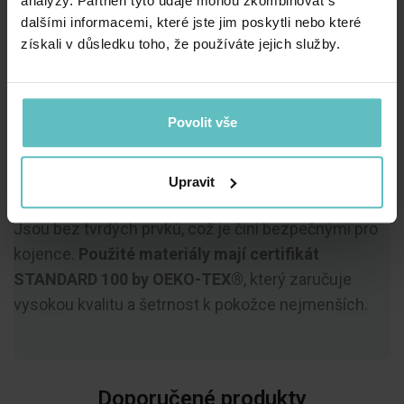
analýzy. Partneři tyto údaje mohou zkombinovat s
dalšími informacemi, které jste jim poskytli nebo které
získali v důsledku toho, že používáte jejich služby.
Povolit vše
Všechny naše výrobky jsou ručně vyráběny v Polsku,
Upravit
což zaručuje péči o každý detail v každé fázi výroby.
Jsou bez tvrdých prvků, což je činí bezpečnými pro
kojence.
Použité materiály mají certifikát
STANDARD 100 by OEKO-TEX®
, který zaručuje
vysokou kvalitu a šetrnost k pokožce nejmenších.
Doporučené produkty