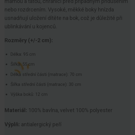
mámou a tátou, chránící před případným přidušením
nebo rozdrcením. Vysoké, měkké boky hnízda
usnadňují uložení dítěte na bok, což je důležité při
ublinkávání u kojenců.
Rozměry (+/-2 cm):
Délka: 95 cm
Šířka: 55 cm
Délka střední části (matrace): 70 cm
Šířka střední části (matrace): 30 cm
Výška boků: 12 cm
Materiál:
100% bavlna, velvet 100% polyester
Výplň:
antialergický peří