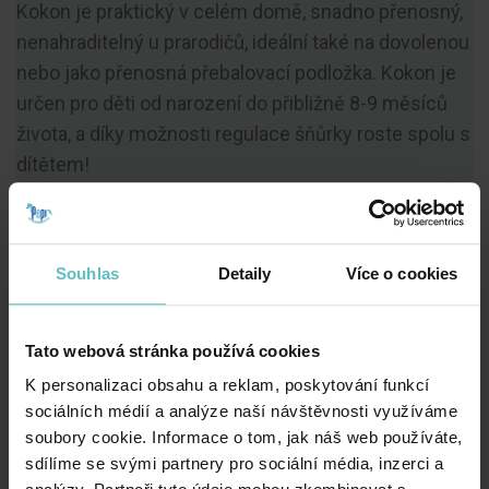
Kokon je praktický v celém domě, snadno přenosný,
nenahraditelný u prarodičů, ideální také na dovolenou
nebo jako přenosná přebalovací podložka. Kokon je
určen pro děti od narození do přibližně 8-9 měsíců
života, a díky možnosti regulace šňůrky roste spolu s
dítětem!
Souhlas
Detaily
Více o cookies
Tato webová stránka používá cookies
K personalizaci obsahu a reklam, poskytování funkcí
sociálních médií a analýze naší návštěvnosti využíváme
soubory cookie. Informace o tom, jak náš web používáte,
sdílíme se svými partnery pro sociální média, inzerci a