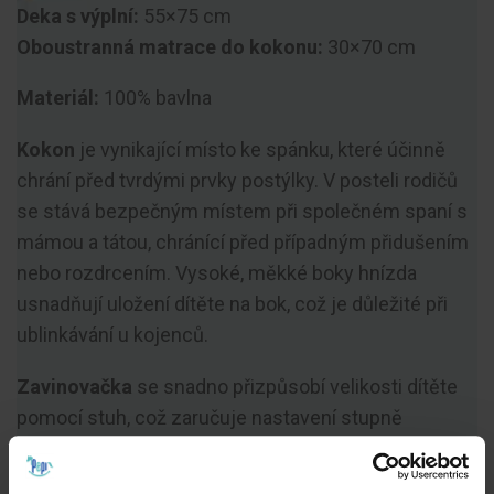
Deka s výplní:
55×75 cm
Oboustranná matrace do kokonu:
30×70 cm
Materiál:
100% bavlna
Kokon
je vynikající místo ke spánku, které účinně
chrání před tvrdými prvky postýlky. V posteli rodičů
se stává bezpečným místem při společném spaní s
mámou a tátou, chránící před případným přidušením
nebo rozdrcením. Vysoké, měkké boky hnízda
usnadňují uložení dítěte na bok, což je důležité při
ublinkávání u kojenců.
Zavinovačka
se snadno přizpůsobí velikosti dítěte
pomocí stuh, což zaručuje nastavení stupně
zabalení. Bezpečné a pohodlné zapínání eliminuje
tvrdou sponu nebo suchý zip, které by mohly