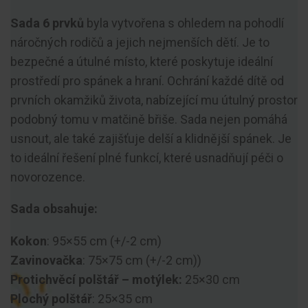
Sada 6 prvků
byla vytvořena s ohledem na pohodlí
náročných rodičů a jejich nejmenších dětí. Je to
bezpečné a útulné místo, které poskytuje ideální
prostředí pro spánek a hraní. Ochrání každé dítě od
prvních okamžiků života, nabízející mu útulný prostor
podobný tomu v matčině břiše. Sada nejen pomáhá
usnout, ale také zajišťuje delší a klidnější spánek. Je
to ideální řešení plné funkcí, které usnadňují péči o
novorozence.
Sada obsahuje:
Kokon
: 95×55 cm (+/-2 cm)
Zavinovačka
: 75×75 cm (+/-2 cm))
Protichvěcí polštář – motýlek:
25×30 cm
Plochý polštář
: 25×35 cm