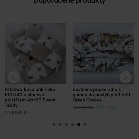
Doporučené produkty
Patchworková přikrývka
Bavlněné prostěradlo s
100×140 s plochým
gumou do postýlky 60×120 –
polštářem 40×60 Sweet
Green Groove
Teddy
313.00
Kč
250.40
Kč
2000.00
Kč