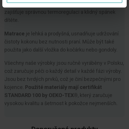
chladnějších dnech díky antialergické výplni, která
zajišťuje správnou termoregulaci a klidný spánek
dítěte.
Matrace
je lehká a prodyšná, usnadňuje udržování
čistoty kokonu bez nutnosti praní. Může být také
použita jako další vložka do kočárku nebo gondoly.
Všechny naše výrobky jsou ručně vyráběny v Polsku,
což zaručuje péči o každý detail v každé fázi výroby.
Jsou bez tvrdých prvků, což je činí bezpečnými pro
kojence.
Použité materiály mají certifikát
STANDARD 100 by OEKO-TEX®
, který zaručuje
vysokou kvalitu a šetrnost k pokožce nejmenších.