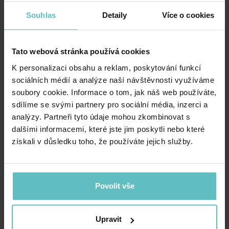
podráždit citlivou dětskou pokožku. Navíc
Souhlas
Detaily
Více o cookies
zavinovačka usnadňuje krmení a nošení dítěte a po
rozepnutí může sloužit jako deka nebo hrací
podložka. Ideální k zabalení, přebalování, krmení a
Tato webová stránka používá cookies
hraní.
K personalizaci obsahu a reklam, poskytování funkcí
sociálních médií a analýze naší návštěvnosti využíváme
Protichvěcí oboustranný polštář Motýlek
podpírá
soubory cookie. Informace o tom, jak náš web používáte,
hlavičku dítěte během cestování, zabraňuje
sdílíme se svými partnery pro sociální média, inzerci a
nekontrolovanému kývání ze strany na stranu a
analýzy. Partneři tyto údaje mohou zkombinovat s
dalšími informacemi, které jste jim poskytli nebo které
chrání citlivou krční páteř dítěte.
získali v důsledku toho, že používáte jejich služby.
Plochý polštář
pro nejmenší je vyplněn
antialergickým, prodyšným silikonovým chmýřím s
ventilačními kanálky, což umožňuje polštáři volně
Povolit vše
dýchat a chrání dětskou pokožku před pocením.
Upravit
Deka s výplní
poskytuje další vrstvu tepla v