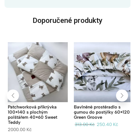
Doporučené produkty
Patchworková přikrývka
Bavlněné prostěradlo s
100×140 s plochým
gumou do postýlky 60×120 –
polštářem 40×60 Sweet
Green Groove
Teddy
313.00
Kč
250.40
Kč
2000.00
Kč